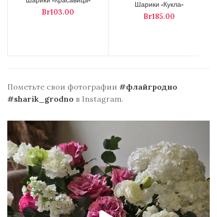
Шарики «Красавица»
Шарики «Кукла»
Br
Br
Пометьте свои фотографии
#флайгродно
#sharik_grodno
в Instagram.