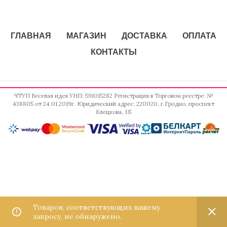
ГЛАВНАЯ
МАГАЗИН
ДОСТАВКА
ОПЛАТА
КОНТАКТЫ
ЧТУП Веселая идея УНП: 591015282 Регистрация в Торговом реестре: №
438805 от 24.01.2019г. Юридический адрес: 220020, г.Гродно, проспект
Клецкова, 3Б
0
Товаров, соответствующих вашему
0
запросу, не обнаружено.
Магазин
Фильтры
Избранное
Корзина
Мой аккаунт