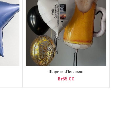
Шарики «Пивасик»
Br