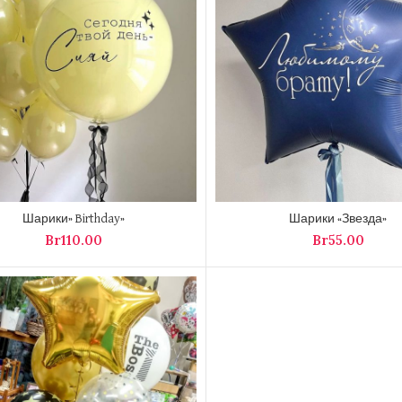
Шарики» Birthday»
Шарики «Звезда»
Br
Br