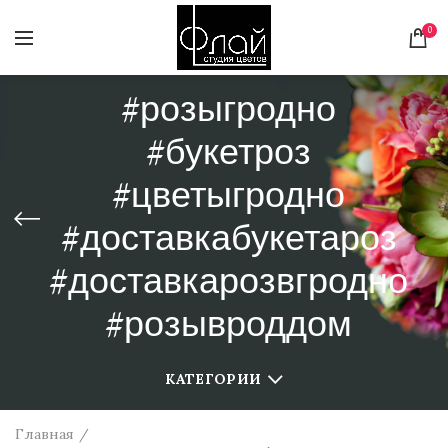
0
#розыгродно
#букетроз
#цветыгродно
#доставкабукетароз
#доставкарозвгродно
#розывроддом
КАТЕГОРИИ
Главная