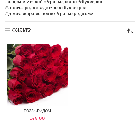
Товары с меткой «#розыгродно #букетроз
#цветыгродно #доставкабукетароз
#доставкарозвгродно #розывроддом»
ФИЛЬТР
РОЗА ФРИДОМ
Br