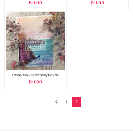
Br
Br
Открытка «Навстречу мечте»
Br
1
2